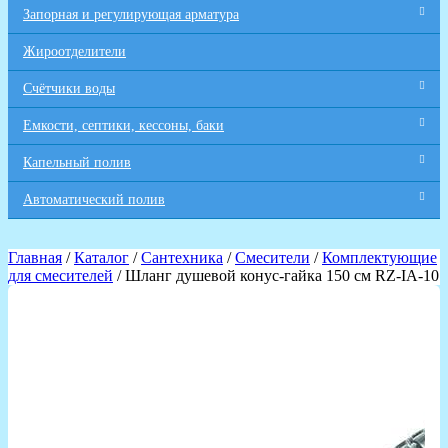
Запорная и регулирующая арматура
Жироотделители
Счётчики воды
Емкости, септики, кессоны, баки
Капельный полив
Автоматический полив
Главная
/
Каталог
/
Сантехника
/
Смесители
/
Комплектующие
для смесителей
/ Шланг душевой конус-гайка 150 см RZ-IA-10