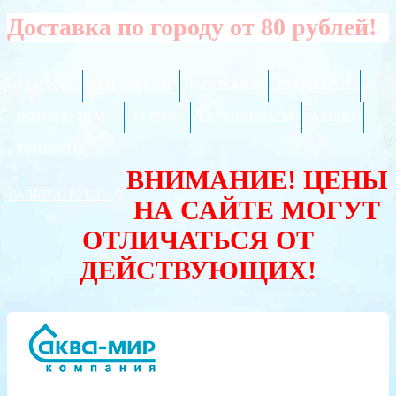
Доставка по городу от 80 рублей!
ГЛАВНАЯ
ОПТОВИКАМ
РАССРОЧКА
РЕКВИЗИТЫ
ПОЛЕЗНО ЗНАТЬ
СЕРВИС
СЕРТИФИКАТЫ
АКЦИИ
КОНТАКТЫ
ВНИМАНИЕ! ЦЕНЫ
ВАЛЮТА:
РУБЛЬ
НА САЙТЕ МОГУТ
ОТЛИЧАТЬСЯ ОТ
ДЕЙСТВУЮЩИХ!