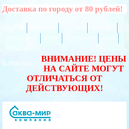
Доставка по городу от 80 рублей!
ГЛАВНАЯ
ОПТОВИКАМ
РАССРОЧКА
РЕКВИЗИТЫ
ПОЛЕЗНО ЗНАТЬ
СЕРВИС
СЕРТИФИКАТЫ
АКЦИИ
КОНТАКТЫ
ВНИМАНИЕ! ЦЕНЫ
ВАЛЮТА:
РУБЛЬ
НА САЙТЕ МОГУТ
ОТЛИЧАТЬСЯ ОТ
ДЕЙСТВУЮЩИХ!