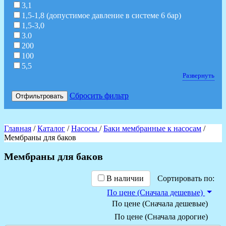
3,1
1,5-1,8 (допустимое давление в системе 6 бар)
1,5-3,0
3.0
200
100
5,5
Развернуть
Сбросить фильтр
Отфильтровать
Главная
/
Каталог
/
Насосы
/
Баки мембранные к насосам
/
Мембраны для баков
Мембраны для баков
В наличии
Сортировать по:
По цене (Сначала дешевые)
По цене (Сначала дешевые)
По цене (Сначала дорогие)