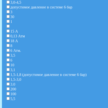
3,0-4,5
допустимое давление в системе 6 бар
3
30
1
15 А
0,13 Атм
18 А
8
6 Атм.
3,5
6
10
3,1
1,5-1,8 (допустимое давление в системе 6 бар)
1,5-3,0
3.0
200
100
5,5