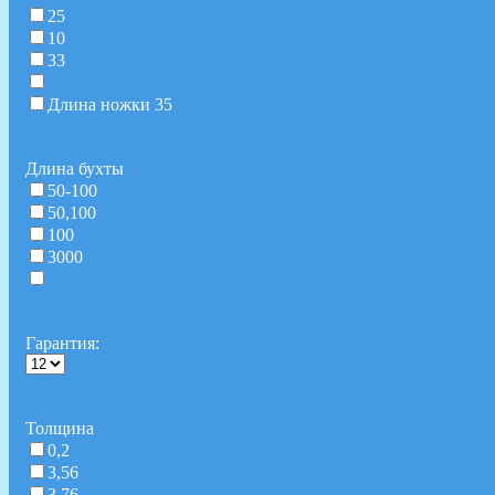
25
10
33
Длина ножки 35
Длина бухты
50-100
50,100
100
3000
Гарантия:
Толщина
0,2
3,56
3,76