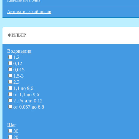
Капельный полив
Автоматический полив
ФИЛЬТР
Водовылив
1.2
0,12
0,015
1,5-3
2.3
1,1 до 9,6
от 1,1 до 9,6
2 л/ч или 0,12
от 0.057 до 6.8
Шаг
30
20