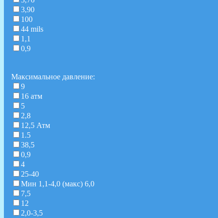
3,90
100
44 mils
1,1
0,9
Максимальное давление:
9
16 атм
5
2,8
12,5 Атм
1.5
38,5
0,9
4
25-40
Мин 1,1-4,0 (макс) 6,0
7,5
12
2,0-3,5