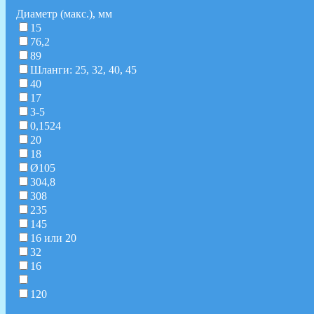
Диаметр (макс.), мм
15
76,2
89
Шланги: 25, 32, 40, 45
40
17
3-5
0,1524
20
18
Ø105
304,8
308
235
145
16 или 20
32
16
120