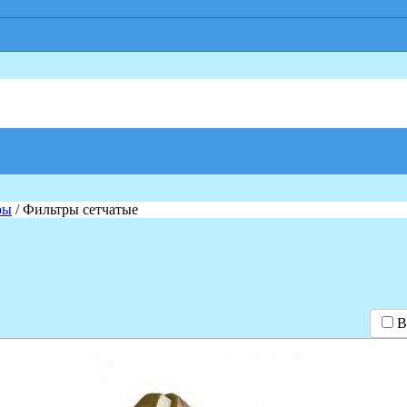
ры
/ Фильтры сетчатые
В