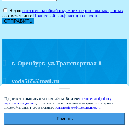
Я даю
согласие на обработку моих персональных данных
в
соответствии с
Политикой конфиденциальности
ОТПРАВИТЬ
г. Оренбург, ул.Транспортная 8
voda565@mail.ru
+7 (3532) 20-44-33
Продолжая пользоваться данным сайтом, Вы даете
согласие на обработку
персональных данных
, в том числе с использованием метрического сервиса
Яндекс.Метрика, в соответствии с
политикой конфиденциальности
Политика конфиденциальности
Принять