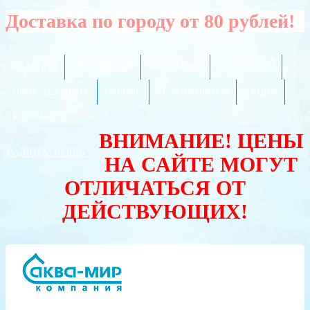
Доставка по городу от 80 рублей!
ГЛАВНАЯ
ОПТОВИКАМ
РАССРОЧКА
РЕКВИЗИТЫ
ПОЛЕЗНО ЗНАТЬ
СЕРВИС
СЕРТИФИКАТЫ
АКЦИИ
КОНТАКТЫ
ВНИМАНИЕ! ЦЕНЫ
ВАЛЮТА:
РУБЛЬ
НА САЙТЕ МОГУТ
ОТЛИЧАТЬСЯ ОТ
ДЕЙСТВУЮЩИХ!