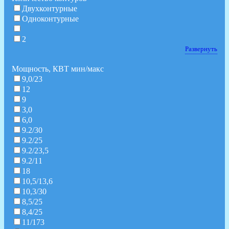
Двухконтурные
Одноконтурные
2
Развернуть
Мощность, КВТ мин/макс
9,0/23
12
9
3,0
6,0
9.2/30
9.2/25
9.2/23,5
9.2/11
18
10,5/13,6
10,3/30
8,5/25
8,4/25
11/173