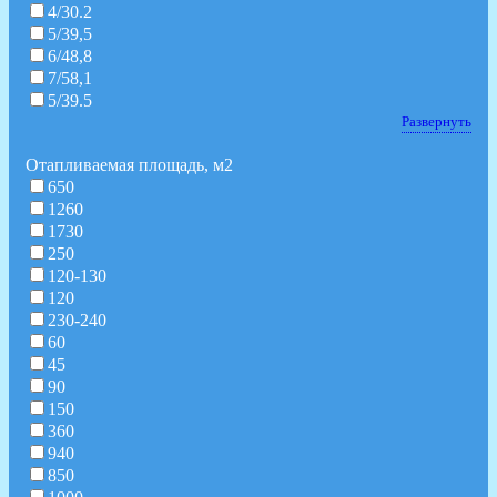
4/30.2
5/39,5
6/48,8
7/58,1
5/39.5
Развернуть
Отапливаемая площадь, м2
650
1260
1730
250
120-130
120
230-240
60
45
90
150
360
940
850