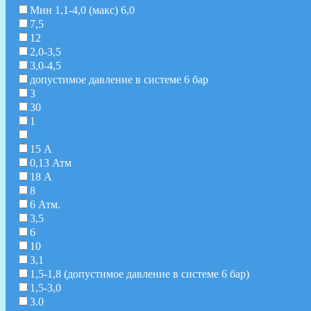
Мин 1,1-4,0 (макс) 6,0
7,5
12
2,0-3,5
3,0-4,5
допустимое давление в системе 6 бар
3
30
1
15 А
0,13 Атм
18 А
8
6 Атм.
3,5
6
10
3,1
1,5-1,8 (допустимое давление в системе 6 бар)
1,5-3,0
3.0