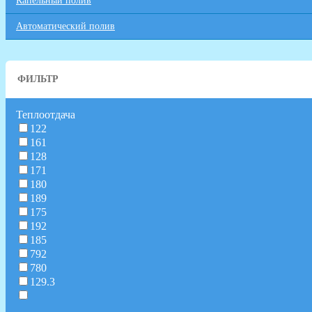
Капельный полив
Автоматический полив
ФИЛЬТР
Теплоотдача
122
161
128
171
180
189
175
192
185
792
780
129.3