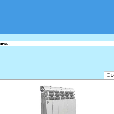
иневые
В