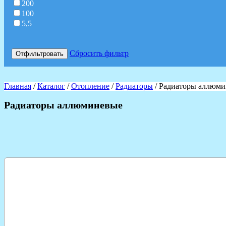
200
100
5,5
Сбросить фильтр
Отфильтровать
Главная
/
Каталог
/
Отопление
/
Радиаторы
/ Радиаторы аллюм
Радиаторы аллюминевые