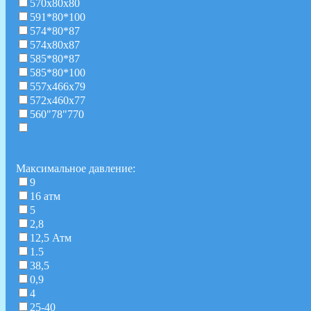
570х80х80
591*80*100
574*80*87
574х80х87
585*80*87
585*80*100
557х466х79
572х460х77
560"78"770
Максимальное давление:
9
16 атм
5
2,8
12,5 Атм
1.5
38,5
0,9
4
25-40