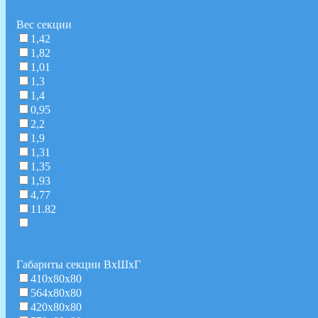
Вес секции
1,42
1,82
1,01
1,3
1,4
0,95
2,2
1,9
1,31
1,35
1,93
4,77
11.82
Габариты секции ВхШхГ
410х80х80
564х80х80
420х80х80