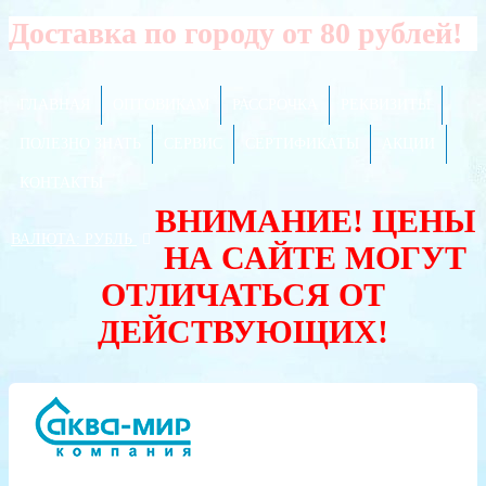
Доставка по городу от 80 рублей!
ГЛАВНАЯ
ОПТОВИКАМ
РАССРОЧКА
РЕКВИЗИТЫ
ПОЛЕЗНО ЗНАТЬ
СЕРВИС
СЕРТИФИКАТЫ
АКЦИИ
КОНТАКТЫ
ВНИМАНИЕ! ЦЕНЫ
ВАЛЮТА:
РУБЛЬ
НА САЙТЕ МОГУТ
ОТЛИЧАТЬСЯ ОТ
ДЕЙСТВУЮЩИХ!