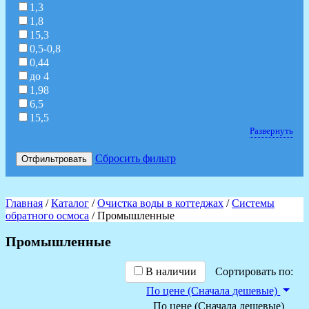
1,3
1,8
15,3
0,5-0,8
0,44
до 4
1,98
6,5
15,5
Развернуть
Сбросить фильтр
Отфильтровать
Главная
/
Каталог
/
Очистка воды в коттеджах
/
Системы
обратного осмоса
/ Промышленные
Промышленные
В наличии
Сортировать по:
По цене (Сначала дешевые)
По цене (Сначала дешевые)