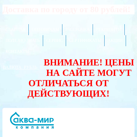
Доставка по городу от 80 рублей!
ГЛАВНАЯ
ОПТОВИКАМ
РАССРОЧКА
РЕКВИЗИТЫ
ПОЛЕЗНО ЗНАТЬ
СЕРВИС
СЕРТИФИКАТЫ
АКЦИИ
КОНТАКТЫ
ВНИМАНИЕ! ЦЕНЫ
ВАЛЮТА:
РУБЛЬ
НА САЙТЕ МОГУТ
ОТЛИЧАТЬСЯ ОТ
ДЕЙСТВУЮЩИХ!