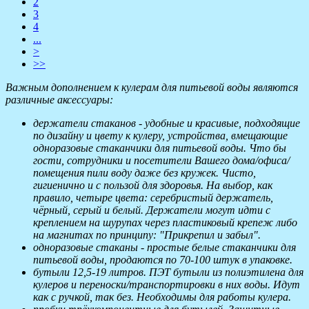
2
3
4
...
>
>>
Важным дополнением к кулерам для питьевой воды являются
различные аксессуары:
держатели стаканов - удобные и красивые, подходящие
по дизайну и цвету к кулеру, устройства, вмещающие
одноразовые стаканчики для питьевой воды. Что бы
гости, сотрудники и посетители Вашего дома/офиса/
помещения пили воду даже без кружек. Чисто,
гигиенично и с пользой для здоровья. На выбор, как
правило, четыре цвета: серебристый держатель,
чёрный, серый и белый. Держатели могут идти с
креплением на шурупах через пластиковый крепеж либо
на магнитах по принципу: "Прикрепил и забыл".
одноразовые стаканы - простые белые стаканчики для
питьевой воды, продаются по 70-100 штук в упаковке.
бутыли 12,5-19 литров. ПЭТ бутыли из полиэтилена для
кулеров и переноски/транспортировки в них воды. Идут
как с ручкой, так без. Необходимы для работы кулера.