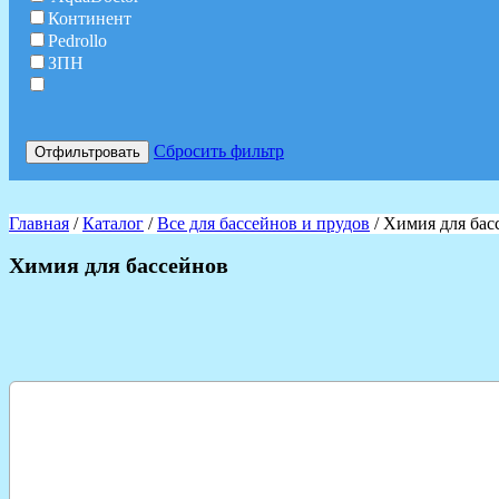
Континент
Pedrollo
ЗПН
Сбросить фильтр
Отфильтровать
Главная
/
Каталог
/
Все для бaссейнов и прудов
/ Химия для бас
Химия для бассейнов