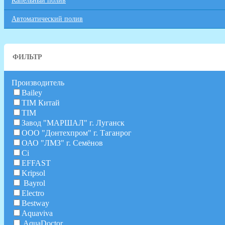
Капельный полив
Автоматический полив
ФИЛЬТР
Производитель
Bailey
TIM Китай
TIM
Завод "МАРШАЛ" г. Луганск
ООО "Донтехпром" г. Таганрог
ОАО "ЛМЗ" г. Семёнов
Ci
EFFAST
Kripsol
Bayrol
Electro
Bestway
Aquaviva
AquaDoctor