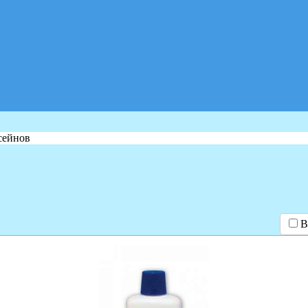
сейнов
В