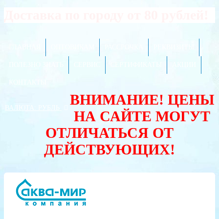
Доставка по городу от 80 рублей!
ГЛАВНАЯ
ОПТОВИКАМ
РАССРОЧКА
РЕКВИЗИТЫ
ПОЛЕЗНО ЗНАТЬ
СЕРВИС
СЕРТИФИКАТЫ
АКЦИИ
КОНТАКТЫ
ВНИМАНИЕ! ЦЕНЫ
ВАЛЮТА:
РУБЛЬ
НА САЙТЕ МОГУТ
ОТЛИЧАТЬСЯ ОТ
ДЕЙСТВУЮЩИХ!