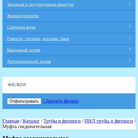
Запорная и регулирующая арматура
Жироотделители
Счётчики воды
Емкости, септики, кессоны, баки
Капельный полив
Автоматический полив
ФИЛЬТР
Сбросить фильтр
Отфильтровать
Главная
/
Каталог
/
Трубы и фитинги
/
ПНД трубы и фитинги
/
Муфта соединительная
Муфта соединительная