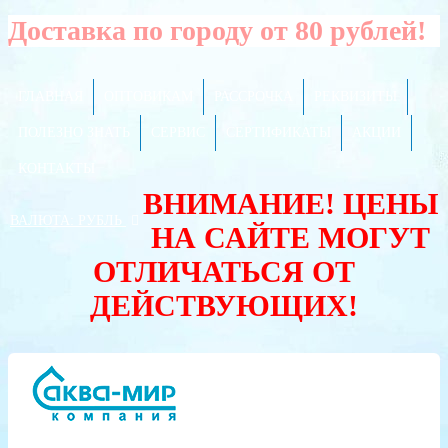
Доставка по городу от 80 рублей!
ГЛАВНАЯ
ОПТОВИКАМ
РАССРОЧКА
РЕКВИЗИТЫ
ПОЛЕЗНО ЗНАТЬ
СЕРВИС
СЕРТИФИКАТЫ
АКЦИИ
КОНТАКТЫ
ВНИМАНИЕ! ЦЕНЫ
ВАЛЮТА:
РУБЛЬ
НА САЙТЕ МОГУТ
ОТЛИЧАТЬСЯ ОТ
ДЕЙСТВУЮЩИХ!