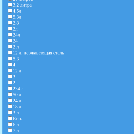
3,2 литра
4,5л
5,3л
2,8
2л
24л
24
2 л
12 л. нержавеющая сталь
5.3
4
12 л
3
2
234 л.
50 л
24 л
18 л
3 л
Есть
6 л
7 л