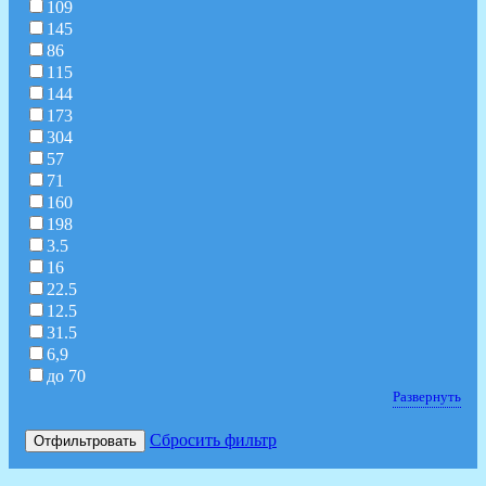
109
145
86
115
144
173
304
57
71
160
198
3.5
16
22.5
12.5
31.5
6,9
до 70
Развернуть
Сбросить фильтр
Отфильтровать