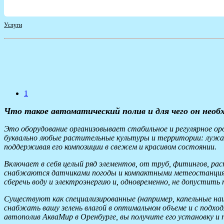
Услуги
1
Что такое автоматический полив и для чего он необ
Это оборудование организовывает стабильное и регулярное о
буквально любые растительные культуры и территории: лужайк
поддерживая его композиции в свежем и красивом состоянии.
Включает в себя целый ряд элементов, от труб, фитингов, ра
снабжаются датчиками погоды и компактными метеостанциями
сберечь воду и электроэнергию и, одновременно, не допустить
Существуют как специализированные (например, капельные наи
снабжать вашу зелень влагой в оптимальном объеме и с подход
автополив АкваМир в Оренбурге, вы получите его установку и п