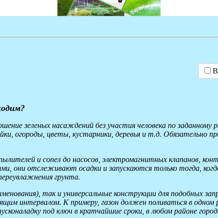
В
ходим?
рошение зеленых насаждений без участия человека по заданном
и, огороды, цветы, кустарники, деревья и т.д. Обязательно п
спылителей и сопел до насосов, электромагнитных клапанов, ко
, они отслеживают осадки и запускаются только тогда, когда
 переувлажнения грунта.
менования), так и универсальные конструкции для подобных за
ящим интервалом. К примеру, газон должен поливаться в одном р
усконаладку под ключ в кратчайшие сроки, в любом районе город