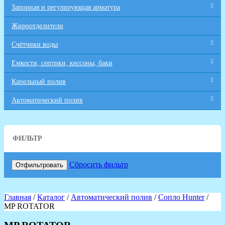
Запорная и регулирующая арматура
Жироотделители
Счётчики воды
Емкости, септики, кессоны, баки
Капельный полив
Автоматический полив
ФИЛЬТР
Сбросить фильтр
Отфильтровать
Главная
/
Каталог
/
Автоматический полив
/
Сопло Hunter
/
MP ROTATOR
MP ROTATOR