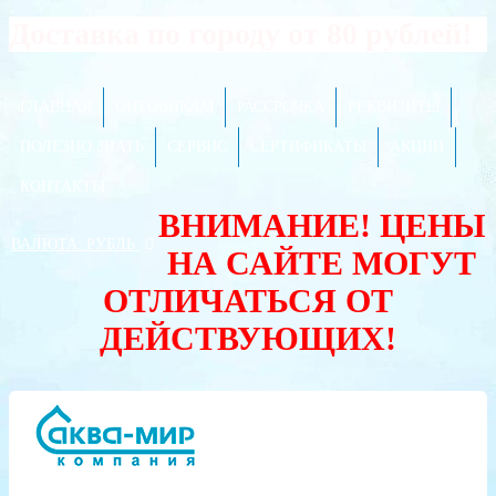
Доставка по городу от 80 рублей!
ГЛАВНАЯ
ОПТОВИКАМ
РАССРОЧКА
РЕКВИЗИТЫ
ПОЛЕЗНО ЗНАТЬ
СЕРВИС
СЕРТИФИКАТЫ
АКЦИИ
КОНТАКТЫ
ВНИМАНИЕ! ЦЕНЫ
ВАЛЮТА:
РУБЛЬ
НА САЙТЕ МОГУТ
ОТЛИЧАТЬСЯ ОТ
ДЕЙСТВУЮЩИХ!