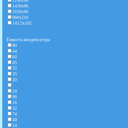
1290х96
1430х96
1650х96
960х210
143,5х102
Ёмкость конденсатора
80
44
60
45
55
35
20
24
96
16
32
74
40
14