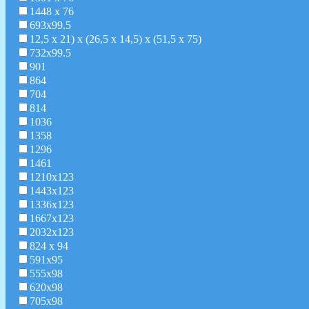
1448 х 76
693x99.5
12,5 х 21) х (26,5 х 14,5) х (51,5 х 75)
732х99.5
901
864
704
814
1036
1358
1296
1461
1210х123
1443х123
1336х123
1667х123
2032х123
824 х 94
591х95
555х98
620х98
705х98