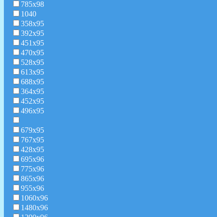
785х98
1040
358x95
392x95
451x95
470х95
528х95
613х95
688х95
364х95
452х95
496х95
679х95
767х95
428х95
695х96
775х96
865х96
955х96
1060х96
1480х96