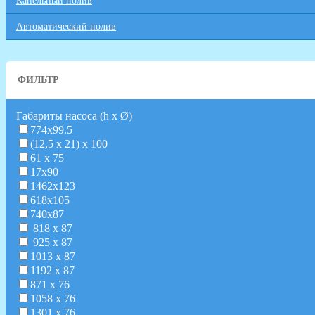
Капельный полив
Автоматический полив
ФИЛЬТР
Габариты насоса (h х Ø)
774х99.5
(12,5 х 21) х 100
61 х 75
17х90
1462х123
618х105
740х87
818 х 87
925 х 87
1013 х 87
1192 х 87
871 х 76
1058 х 76
1301 х 76