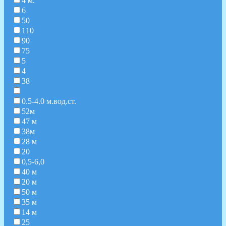
4 м.
6
50
110
90
75
5
4
38
0.5-4.0 м.вод.ст.
52м
47 м
38м
28 м
20
0,5-6,0
40 м
20 м
50 м
35 м
14 м
25