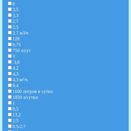
6
3,5
3,3
2,7
2,5
2.7 м3/ч
128
6,75
750 л/сут
3
3,6
4.2
4,3
4,3 м³/ч
9.4
1100 литров в сутки
1850 л/сутки
1
0,5
13,2
2.5
0.5-2.7