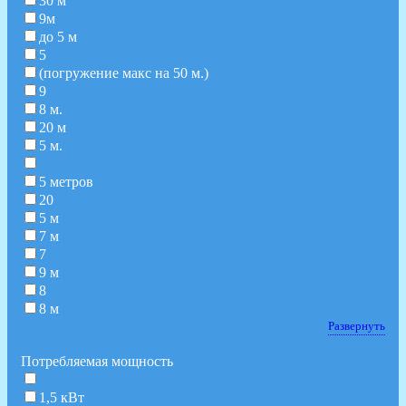
30 м
9м
до 5 м
5
(погружение макс на 50 м.)
9
8 м.
20 м
5 м.
5 метров
20
5 м
7 м
7
9 м
8
8 м
Развернуть
Потребляемая мощность
1,5 кВт