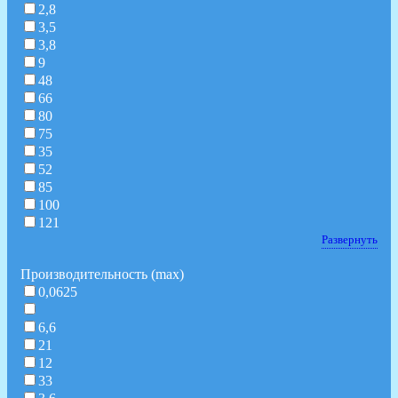
2,8
3,5
3,8
9
48
66
80
75
35
52
85
100
121
Развернуть
Производительность (max)
0,0625
6,6
21
12
33