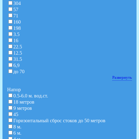
304
57
71
160
198
3.5
16
22.5
12.5
31.5
6,9
до 70
Развернуть
Hапор
0.5-6.0 м. вод.ст.
18 метров
9 метров
45
Горизонтальный сброс стоков до 50 метров
8 м.
6 м.