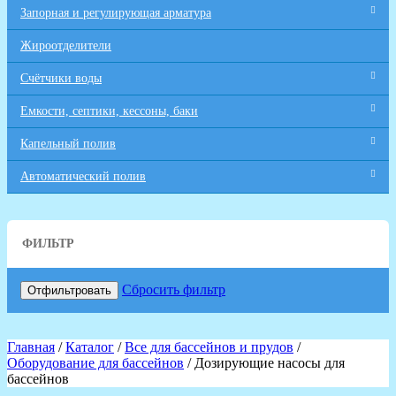
Запорная и регулирующая арматура
Жироотделители
Счётчики воды
Емкости, септики, кессоны, баки
Капельный полив
Автоматический полив
ФИЛЬТР
Сбросить фильтр
Отфильтровать
Главная
/
Каталог
/
Все для бaссейнов и прудов
/
Оборудование для бассейнов
/ Дозирующие насосы для
бассейнов