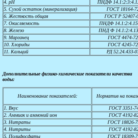
4. pH
ПНДФ 14.1:2:3:4.1
5. Сухой остаток (минерализация)
ГОСТ 18164-7
6. Жесткость общая
ГОСТ Р 52407-
7. Окисляемость
ПНДФ 14.1:2:4.15
8. Железо
ПНД Ф 14.1:2:4.13
9. Марганец
ГОСТ 4474-72
10. Хлориды
ГОСТ 4245-72
11. Кальций
РД 52.24.433-0
Дополнительные физико-химические показатели качества
воды:
Наименование показателей:
Норматив на показ
1. Вкус
ГОСТ 3351-7
2. Аммиак и аммоний ион
ГОСТ 4192-8
3. Нитраты
ГОСТ 18826-7
4. Нитриты
ГОСТ 4192-8
5. Полифосфаты
ГОСТ 18309-7