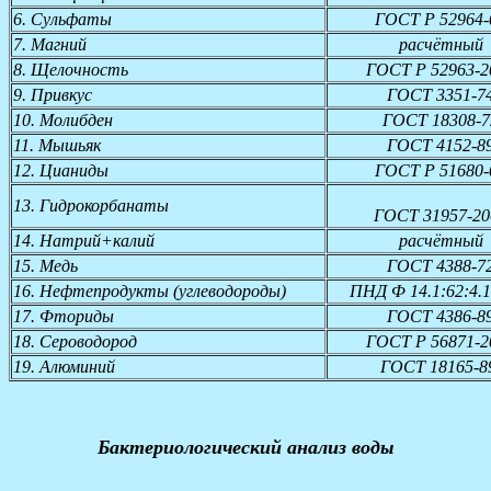
6. Сульфаты
ГОСТ Р 52964-
7. Магний
расчётный
8. Щелочность
ГОСТ Р 52963-2
9. Привкус
ГОСТ 3351-7
10. Молибден
ГОСТ 18308-7
11. Мышьяк
ГОСТ 4152-8
12. Цианиды
ГОСТ Р 51680-
13. Гидрокорбанаты
ГОСТ 31957-20
14. Натрий+калий
расчётный
15. Медь
ГОСТ 4388-7
16. Нефтепродукты (углеводороды)
ПНД Ф 14.1:62:4.1
17. Фториды
ГОСТ 4386-8
18. Сероводород
ГОСТ Р 56871-2
19. Алюминий
ГОСТ 18165-
Бактериологический анализ воды