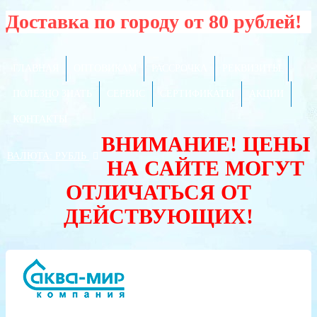
Доставка по городу от 80 рублей!
ГЛАВНАЯ
ОПТОВИКАМ
РАССРОЧКА
РЕКВИЗИТЫ
ПОЛЕЗНО ЗНАТЬ
СЕРВИС
СЕРТИФИКАТЫ
АКЦИИ
КОНТАКТЫ
ВНИМАНИЕ! ЦЕНЫ
ВАЛЮТА:
РУБЛЬ
НА САЙТЕ МОГУТ
ОТЛИЧАТЬСЯ ОТ
ДЕЙСТВУЮЩИХ!