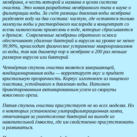
мембрана, в честь которой и названа в целом система
очистки. Это новая разработка мембранного типа в науке о
фильтрации воды. За счёт разницы давления воды мембрана
разделяет воду на два состава: чистую, где остаются только
молекулы воды и растворённого кислорода и концентрат со
всеми химическими примесями в воде, которые сбрасываются
в дренаж. Современные мембраны обратного осмоса
обеспечивают удаление бактерий и вирусов на уровне не менее
99,99%, происходит физическое устранение микроорганизмов
из воды, так как диаметр пор в мембране в 200 раз меньше
размеров вирусов или бактерий
Четвёртая ступень очистки является завершающей,
кондиционирования воды — корректирует вкус и придает
кристальную прозрачность. Корпус изготовлен из пищевого
пластика, устойчивого к давлению воды. Наполнен
брикетированным активированным углем из скорлупы
кокосового ореха.
Пятая ступень очистки присутствует не во всех моделях. Но
в некоторых установлена ультрафильтрационная лампа,
отвечающая за уничтожение бактерий на выходе из
накопительной ёмкости, где им свойственно присутствовать
и развиваться.