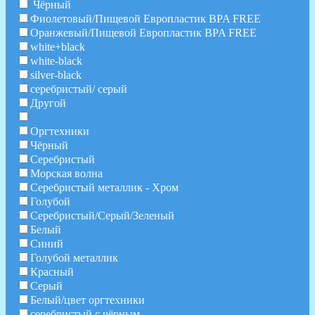
Чёрный
Фиолетовый/Пищевой Европластик BPA FREE
Оранжевый/Пищевой Европластик BPA FREE
white+black
white-black
silver-black
серебристый/ серый
Другой
Оргтехники
Чёрный
Серебристый
Морская волна
Серебристый металлик - Хром
Голубой
Серебристый/Серый/Зеленый
Белый
Синий
Голубой металлик
Красный
Серый
Белый/цвет оргтехники
серебристый с чёрным