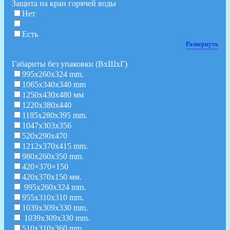
Защита на кран горячей воды
Нет
Есть
Развернуть
Габариты без упаковки (ВxШxГ)
995x260x324 mm.
1065x340x340 mm
1250х430х480 мм
1220х380х440
1185x280x395 mm.
1047х303х356
520х290х470
1212x370x415 mm.
980x260x350 mm.
420×370×150
420х370х150 мм.
995x260x324 mm.
955x310x310 mm.
1039x309x330 mm.
1039x309x330 mm.
510x310x360 mm.