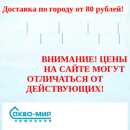
Доставка по городу от 80 рублей!
ГЛАВНАЯ
ОПТОВИКАМ
РАССРОЧКА
РЕКВИЗИТЫ
ПОЛЕЗНО ЗНАТЬ
СЕРВИС
СЕРТИФИКАТЫ
АКЦИИ
КОНТАКТЫ
ВНИМАНИЕ! ЦЕНЫ
ВАЛЮТА:
РУБЛЬ
НА САЙТЕ МОГУТ
ОТЛИЧАТЬСЯ ОТ
ДЕЙСТВУЮЩИХ!