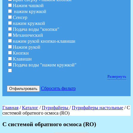
Нажим чашкой
нажим кружкой
Сенсер
нажим кружкой
Подача воды "кнопки"
Механический
нажим рукой кнопки-клавиши
Нажим рукой
Кнопки
Клавиши
Подача воды "нажим кружкой"
Развернуть
Сбросить фильтр
Отфильтровать
Главная
/
Каталог
/
Пурифайеры
/
Пурифайеры настольные
/ С
системой обратного осмоса (RO)
С системой обратного осмоса (RO)