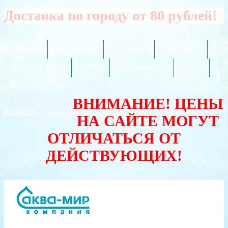
Доставка по городу от 80 рублей!
ГЛАВНАЯ
ОПТОВИКАМ
РАССРОЧКА
РЕКВИЗИТЫ
ПОЛЕЗНО ЗНАТЬ
СЕРВИС
СЕРТИФИКАТЫ
АКЦИИ
КОНТАКТЫ
ВНИМАНИЕ! ЦЕНЫ
ВАЛЮТА:
РУБЛЬ
НА САЙТЕ МОГУТ
ОТЛИЧАТЬСЯ ОТ
ДЕЙСТВУЮЩИХ!