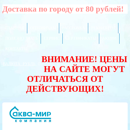
Доставка по городу от 80 рублей!
ГЛАВНАЯ
ОПТОВИКАМ
РАССРОЧКА
РЕКВИЗИТЫ
ПОЛЕЗНО ЗНАТЬ
СЕРВИС
СЕРТИФИКАТЫ
АКЦИИ
КОНТАКТЫ
ВНИМАНИЕ! ЦЕНЫ
ВАЛЮТА:
РУБЛЬ
НА САЙТЕ МОГУТ
ОТЛИЧАТЬСЯ ОТ
ДЕЙСТВУЮЩИХ!