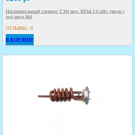
Нагревательный элемент ТЭН мод. RF64 2,0 кВт. (медн.)
под анод М4
ОТЗЫВЫ - 0
В КОРЗИНУ