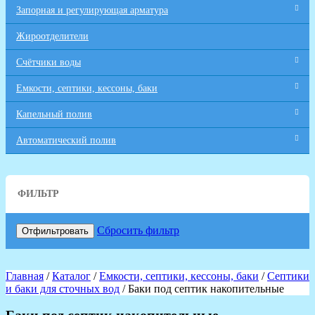
Запорная и регулирующая арматура
Жироотделители
Счётчики воды
Емкости, септики, кессоны, баки
Капельный полив
Автоматический полив
ФИЛЬТР
Сбросить фильтр
Отфильтровать
Главная
/
Каталог
/
Емкости, септики, кессоны, баки
/
Септики
и баки для сточных вод
/ Баки под септик накопительные
Баки под септик накопительные