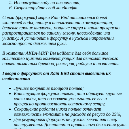
Используйте воду по назначению;
Скоректируйте свой ландшафт.
Сопла (форсунки) марки Rain Bird отличаются больй
экономией воды, проще в использовании и эксплуатации,
дешевле прочих аналогов, мощные струи и капли прекрасно
распространяться по вашему газону, насаждению или
участку. А установить форсунку в нужном направлении
можно просто движением руки.
В компании АКВА-МИР Вы найдете для себя большое
количество нужных комлпектующих для автоматического
полива различных брендов, размеров, радиуса и назначения.
Говоря о форсунках от Rain Bird стоит выделить их
особенности:
Лучшее покрытие площади полива;
Конструкция форсунок такова, что образует крупные
капли воды, что позволяет уменьшить её вес и
прекрасно противостоять встречному ветру,
Сокращение работы цикла полива означает
возможность экономить на расходе её ресуса до 25%,
Для регулировки форсунок не нужны ключи или спец.
инструменты. Достаточно правильного движения руки.