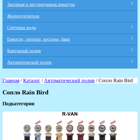
Запорная и регулирующая арматура
Жироотделители
Счётчики воды
Емкости, септики, кессоны, баки
Капельный полив
Автоматический полив
Главная
/
Каталог
/
Автоматический полив
/ Сопло Rain Bird
Сопло Rain Bird
Подкатегории