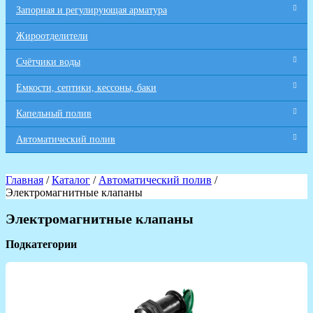
Запорная и регулирующая арматура
Жироотделители
Счётчики воды
Емкости, септики, кессоны, баки
Капельный полив
Автоматический полив
Главная
/
Каталог
/
Автоматический полив
/
Электромагнитные клапаны
Электромагнитные клапаны
Подкатегории