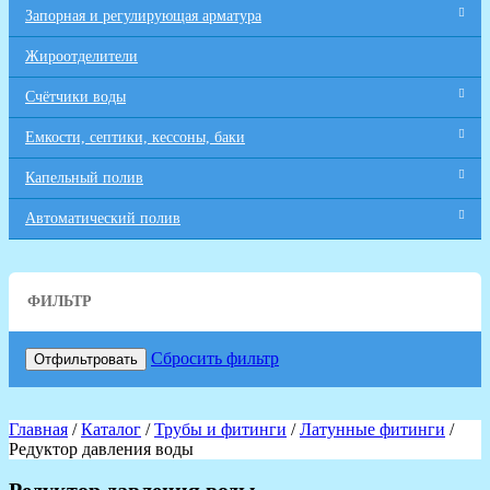
Запорная и регулирующая арматура
Жироотделители
Счётчики воды
Емкости, септики, кессоны, баки
Капельный полив
Автоматический полив
ФИЛЬТР
Сбросить фильтр
Отфильтровать
Главная
/
Каталог
/
Трубы и фитинги
/
Латунные фитинги
/
Редуктор давления воды
Редуктор давления воды