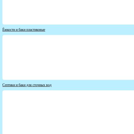
Ёмкости и баки пластиковые
Септики и баки для сточных вод