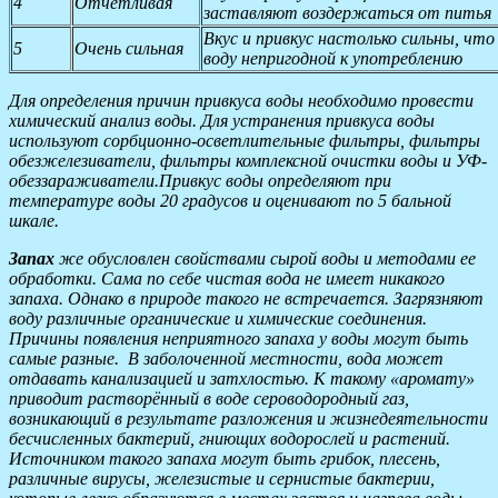
4
Отчетливая
заставляют воздержаться от питья
Вкус и привкус настолько сильны, чт
5
Очень сильная
воду непригодной к употреблению
Для определения причин привкуса воды необходимо провести
химический анализ воды. Для устранения привкуса воды
используют сорбционно-осветлительные фильтры, фильтры
обезжелезиватели, фильтры комплексной очистки воды и УФ-
обеззараживатели.Привкус воды определяют при
температуре воды 20 градусов и оценивают по 5 бальной
шкале.
Запах
же обусловлен свойствами сырой воды и методами ее
обработки. Сама по себе чистая вода не имеет никакого
запаха. Однако в природе такого не встречается. Загрязняют
воду различные органические и химические соединения.
Причины появления неприятного запаха у воды могут быть
самые разные. В заболоченной местности, вода может
отдавать канализацией и затхлостью. К такому «аромату»
приводит растворённый в воде сероводородный газ,
возникающий в результате разложения и жизнедеятельности
бесчисленных бактерий, гниющих водорослей и растений.
Источником такого запаха могут быть грибок, плесень,
различные вирусы, железистые и сернистые бактерии,