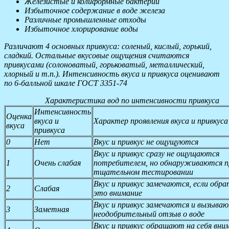
Железистые и колиформные бактерии
Избыточное содержание в воде железа
Различные промышленные отходы
Избыточное хлорирование воды
Различают 4 основных привкуса: соленый, кислый, горький,
сладкий. Остальные вкусовые ощущения считаются
привкусами (солоноватый, горьковатый, металлический,
хлорный и т.п.). Интенсивность вкуса и привкуса оценивают
по 6-балльной шкале ГОСТ 3351-74
Характеристика вод по интенсивности привкуса
Интенсивность
Оценка
вкуса и
Характер проявления вкуса и привкуса
вкуса
привкуса
0
Нет
Вкус и привкус не ощущуются
Вкус и привкус сразу не ощущаются
1
Очень слабая
потребителем, но обнаруживаются п
тщательном тестировании
Вкус и привкус замечаются, если обр
2
Слабая
это внимание
Вкус и привкус замечаются и вызыва
3
Заметная
неодобрительный отзыв о воде
Вкус и привкус обращают на себя вни