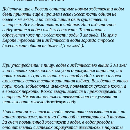
Действующие в России санитарные нормы жёсткости воды
были приняты ещё в прошлом веке (жесткость общая не
более 7 мг экв/л) и на сегодняшний день существенно
устарели. Все видели накипь в чайнике. Это избыточное
содержание в воде солей жёсткости. Такая накипь
образуется уже при жёсткости воды 3 мг экв/л. Не зря в
Европе требования к жёсткости воды гораздо строже
(жесткость общая не более 2,5 мг экв/л).
При употреблении в пищу, воды с жёсткостью выше 3 мг экв/
л на стенках кровеносных сосудов образуются наросты, а в
почках камни. При умывании жёсткой водой с кожи и волос
смывается естественная защитная плёнка. Вследствие этого
поры кожи забиваются шлаками, появляется сухость кожи, а
в волосах перхоть. Кожа высушивается и преждевременно
стареет. Не зря косметологи рекомендуют для умывания
использовать мягкую дождевую воду.
Повышенная жесткость воды негативно сказывается как на
нашем организме, так и на бытовой и электрической технике.
За счет повышенной жесткости воды, в водопроводе и
отопительных системах образуются известковые наросты -