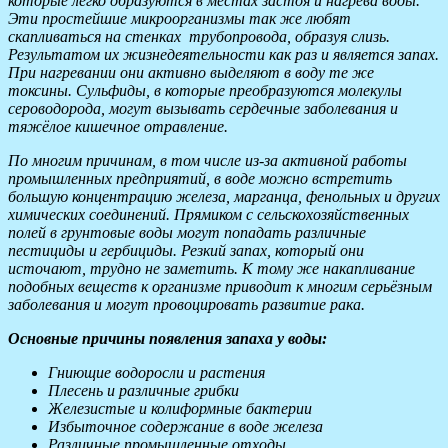
которые легко образуются в местах застоя и нагрева воды.
Эти простейшие микроорганизмы так же любят
скапливаться на стенках трубопровода, образуя слизь.
Результатом их жизнедеятельности как раз и является запах.
При нагревании они активно выделяют в воду те же
токсины. Сульфиды, в которые преобразуются молекулы
сероводорода, могут вызывать сердечные заболевания и
тяжёлое кишечное отравление.
По многим причинам, в том числе из-за активной работы
промышленных предприятий, в воде можно встретить
большую концентрацию железа, марганца, фенольных и других
химических соединений. Прямиком с сельскохозяйственных
полей в грунтовые воды могут попадать различные
пестициды и гербициды. Резкий запах, который они
источают, трудно не заметить. К тому же накапливание
подобных веществ к организме приводит к многим серьёзным
заболевания и могут провоцировать развитие рака.
Основные причины появления запаха у воды:
Гниющие водоросли и растения
Плесень и различные грибки
Железистые и колиформные бактерии
Избыточное содержание в воде железа
Различные промышленные отходы