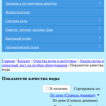
Запорная и регулирующая арматура
Жироотделители
Счётчики воды
Емкости, септики, кессоны, баки
Капельный полив
Автоматический полив
Главная
/
Каталог
/
Очистка воды в коттеджах
/
Анализ воды и
опросный лист на подбор оборудования
/ Показатели качества
воды
Показатели качества воды
В наличии
Сортировать по:
По цене (Сначала дешевые)
По цене (Сначала дешевые)