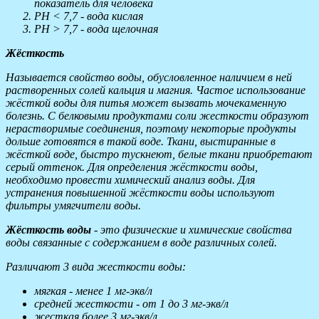
показатель для человека
РН < 7,7 - вода кислая
РН > 7,7 - вода щелочная
Жёсткость
Называется свойство воды, обусловленное наличием в ней
растворенных солей кальция и магния. Частое использование
жёсткой воды для питья может вызвать мочекаменную
болезнь. С белковыми продуктами соли жесткости образуют
нерастворимые соединения, поэтому некоторые продукты
дольше готовятся в такой воде. Ткани, выстиранные в
жёсткой воде, быстро тускнеют, белые ткани приобретают
серый оттенок. Для определения жёсткости воды,
необходимо провести химический анализ воды. Для
устранения повышенной жёсткости воды используют
фильтры умягчители воды.
Жёсткость воды
- это физические и химические свойства
воды связанные с содержанием в воде различных солей.
Различают 3 вида жесткости воды:
мягкая - менее 1 мг-экв/л
средней жесткости - от 1 до 3 мг-экв/л
жесткая более 3 мг-экв/л