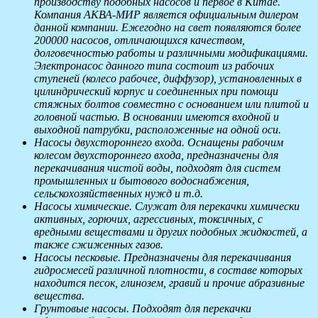
производству подобных насосов и первое в Китае.
Компания АКВА-МИР является официальным дилером
данной компании. Ежегодно на свет появляются более
200000 насосов, отличающихся качеством,
долговечностью работы и различными модификациями.
Электронасос данного типа состоит из рабочих
ступеней (колесо рабочее, диффузор), установленных в
цилиндрический корпус и соединенных при помощи
стяжных болтов совместно с основанием или плитой и
головной частью. В основании имеются входной и
выходной патрубки, расположенные на одной оси.
Насосы двухстороннего входа. Оснащены рабочим
колесом двухстороннего входа, предназначены для
перекачивания чистой воды, подходят для систем
промышленных и бытового водоснабжения,
сельскохозяйственных нужд и т.д.
Насосы химические. Служат для перекачки химически
активных, горючих, агрессивных, токсичных, с
вредными веществами и других подобных жидкостей, а
также сжиженных газов.
Насосы песковые. Предназначены для перекачивания
гидросмесей различной плотности, в составе которых
находится песок, глинозем, гравий и прочие абразивные
вещества.
Грунтовые насосы. Подходят для перекачки