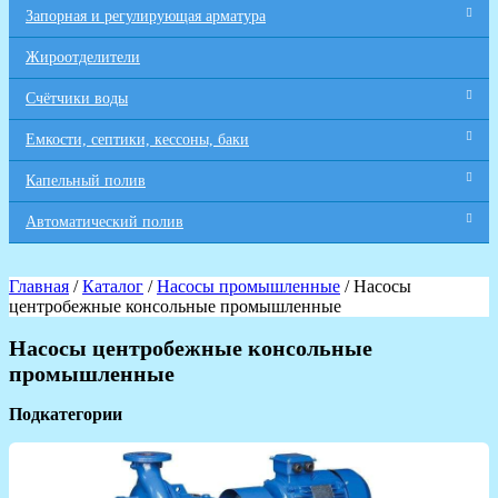
Запорная и регулирующая арматура
Жироотделители
Счётчики воды
Емкости, септики, кессоны, баки
Капельный полив
Автоматический полив
Главная
/
Каталог
/
Насосы промышленные
/ Насосы
центробежные консольные промышленные
Насосы центробежные консольные
промышленные
Подкатегории