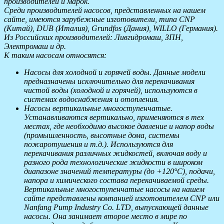
производителей и марок.
Среди производителей насосов, представленных на нашем
сайте, имеются зарубежные изготовители, типа CNP
(Китай), DUB (Италия), Grundfos (Дания), WILLO (Германия).
Из Российских производителей: Ливгидромаш, ЗПН,
Электромаш и др.
К таким насосам относятся:
Насосы для холодной и горячей воды. Данные модели
предназначены исключительно для перекачивания
чистой воды (холодной и горячей), используются в
системах водоснабжения и отопления.
Насосы вертикальные многоступенчатые.
Устанавливаются вертикально, применяются в тех
местах, где необходимо высокое давление и напор воды
(промышленность, высотные дома, системы
пожаротушения и т.д.). Используются для
перекачивания различных жидкостей, включая воду и
разного рода технологические жидкости в широком
диапазоне значений температуры (до +120°C), подачи,
напора и химического состава перекачиваемой среды.
Вертикальные многоступенчатые насосы на нашем
сайте представлены компанией изготовителем CNP или
Nanfang Pump Industry Co. LTD, выпускающей данные
насосы. Она занимает второе место в мире по