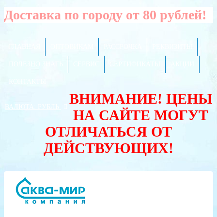
Доставка по городу от 80 рублей!
ГЛАВНАЯ
ОПТОВИКАМ
РАССРОЧКА
РЕКВИЗИТЫ
ПОЛЕЗНО ЗНАТЬ
СЕРВИС
СЕРТИФИКАТЫ
АКЦИИ
КОНТАКТЫ
ВНИМАНИЕ! ЦЕНЫ
ВАЛЮТА:
РУБЛЬ
НА САЙТЕ МОГУТ
ОТЛИЧАТЬСЯ ОТ
ДЕЙСТВУЮЩИХ!