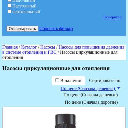
Напольный
Настольный
вертикальный
Развернуть
Сбросить фильтр
Отфильтровать
Главная
/
Каталог
/
Насосы
/
Насосы для повышения давления
в системе отопления и ГВС
/ Насосы циркуляционные для
отопления
Насосы циркуляционные для отопления
В наличии
Сортировать по:
По цене (Сначала дешевые)
По цене (Сначала дешевые)
По цене (Сначала дорогие)