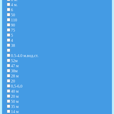
4 м.
6
50
110
90
75
5
4
38
0.5-4.0 м.вод.ст.
52м
47 м
38м
28 м
20
0,5-6,0
40 м
20 м
50 м
35 м
14 м