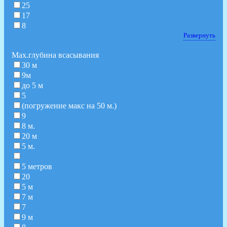
25
17
8
Развернуть
Мах.глубина всасывания
30 м
9м
до 5 м
5
(погружение макс на 50 м.)
9
8 м.
20 м
5 м.
5 метров
20
5 м
7 м
7
9 м