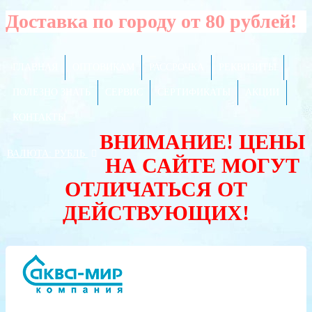
Доставка по городу от 80 рублей!
ГЛАВНАЯ
ОПТОВИКАМ
РАССРОЧКА
РЕКВИЗИТЫ
ПОЛЕЗНО ЗНАТЬ
СЕРВИС
СЕРТИФИКАТЫ
АКЦИИ
КОНТАКТЫ
ВНИМАНИЕ! ЦЕНЫ
ВАЛЮТА:
РУБЛЬ
НА САЙТЕ МОГУТ
ОТЛИЧАТЬСЯ ОТ
ДЕЙСТВУЮЩИХ!