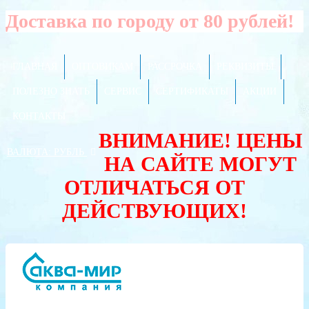
Доставка по городу от 80 рублей!
ГЛАВНАЯ
ОПТОВИКАМ
РАССРОЧКА
РЕКВИЗИТЫ
ПОЛЕЗНО ЗНАТЬ
СЕРВИС
СЕРТИФИКАТЫ
АКЦИИ
КОНТАКТЫ
ВНИМАНИЕ! ЦЕНЫ
ВАЛЮТА:
РУБЛЬ
НА САЙТЕ МОГУТ
ОТЛИЧАТЬСЯ ОТ
ДЕЙСТВУЮЩИХ!