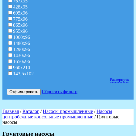
767х95
428х95
695х96
775х96
865х96
955х96
1060х96
1480х96
1290х96
1430х96
1650х96
960х210
143,5х102
Развернуть
Сбросить фильтр
Отфильтровать
Главная
/
Каталог
/
Насосы промышленные
/
Насосы
центробежные консольные промышленные
/ Грунтовые
насосы
Грунтовые насосы