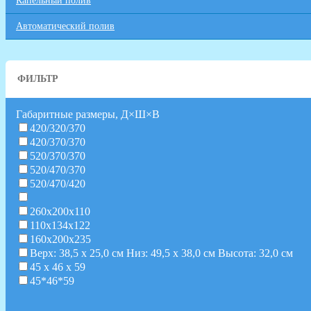
Капельный полив
Автоматический полив
ФИЛЬТР
Габаритные размеры, Д×Ш×В
420/320/370
420/370/370
520/370/370
520/470/370
520/470/420
260х200х110
110x134x122
160х200х235
Верх: 38,5 х 25,0 см Низ: 49,5 х 38,0 см Высота: 32,0 см
45 х 46 х 59
45*46*59