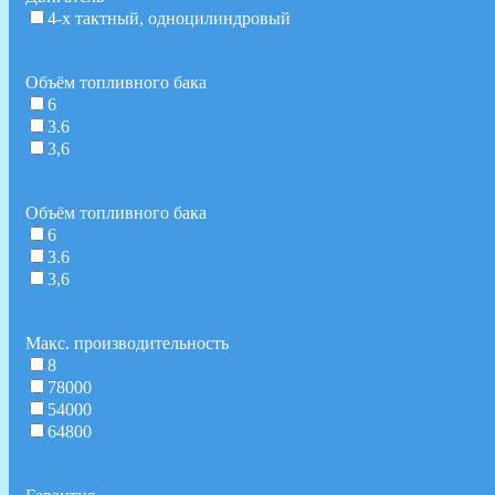
4-х тактный, одноцилиндровый
Объём топливного бака
6
3.6
3,6
Объём топливного бака
6
3.6
3,6
Макс. производительность
8
78000
54000
64800