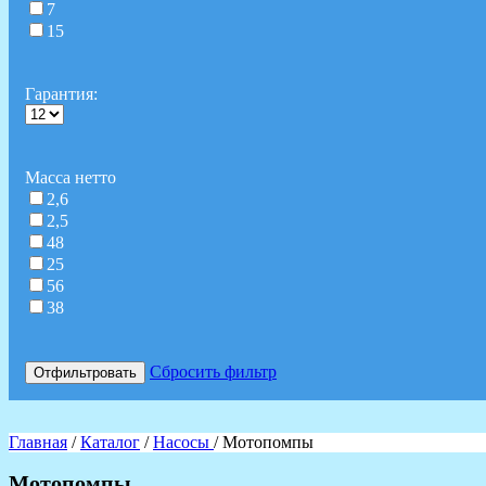
7
15
Гарантия:
Масса нетто
2,6
2,5
48
25
56
38
Сбросить фильтр
Отфильтровать
Главная
/
Каталог
/
Насосы
/ Мотопомпы
Мотопомпы