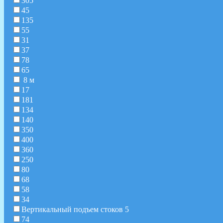
305
45
135
55
31
37
78
65
8 м
17
181
134
140
350
400
360
250
80
68
58
34
Вертикальный подъем стоков 5
74