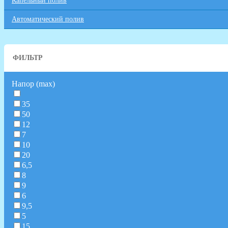
Капельный полив
Автоматический полив
ФИЛЬТР
Напор (max)
35
50
12
7
10
20
6,5
8
9
6
9,5
5
15