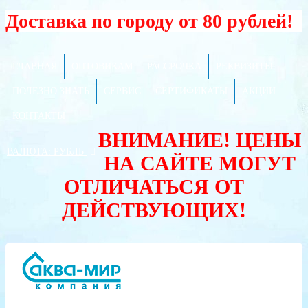
Доставка по городу от 80 рублей!
ГЛАВНАЯ
ОПТОВИКАМ
РАССРОЧКА
РЕКВИЗИТЫ
ПОЛЕЗНО ЗНАТЬ
СЕРВИС
СЕРТИФИКАТЫ
АКЦИИ
КОНТАКТЫ
ВНИМАНИЕ! ЦЕНЫ
ВАЛЮТА:
РУБЛЬ
НА САЙТЕ МОГУТ
ОТЛИЧАТЬСЯ ОТ
ДЕЙСТВУЮЩИХ!