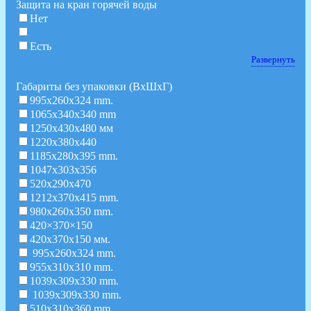
Защита на кран горячей воды
Нет
Есть
Развернуть
Габариты без упаковки (ВxШxГ)
995x260x324 mm.
1065x340x340 mm
1250х430х480 мм
1220х380х440
1185x280x395 mm.
1047х303х356
520х290х470
1212x370x415 mm.
980x260x350 mm.
420×370×150
420х370х150 мм.
995x260x324 mm.
955x310x310 mm.
1039x309x330 mm.
1039x309x330 mm.
510x310x360 mm.