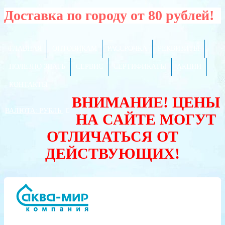
Доставка по городу от 80 рублей!
ГЛАВНАЯ
ОПТОВИКАМ
РАССРОЧКА
РЕКВИЗИТЫ
ПОЛЕЗНО ЗНАТЬ
СЕРВИС
СЕРТИФИКАТЫ
АКЦИИ
КОНТАКТЫ
ВНИМАНИЕ! ЦЕНЫ
ВАЛЮТА:
РУБЛЬ
НА САЙТЕ МОГУТ
ОТЛИЧАТЬСЯ ОТ
ДЕЙСТВУЮЩИХ!