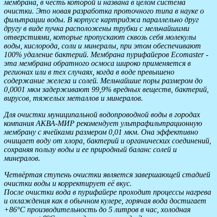
мембрана, в честь которой и названа в целом система
очистки. Это новая разработка проточного типа в науке о
фильтрации воды. В корпусе картриджа параллельно друг
другу в виде пучка расположены трубки с мельчайшими
отверстиями, которые пропускают сквозь себя молекулы
воды, кислорода, соли и минералы, при этом обеспечивают
100% удаление бактерий. Мембрана пурифайеров Ecomaster -
эта мембрана обратного осмоса широко применяется в
регионах или в тех случаях, когда в воде превышено
содержание железа и солей. Мельчайшие поры размером до
0,0001 мкм задерживают 99,9% вредных веществ, бактерий,
вирусов, тяжелых металлов и минералов.
Для очистки муниципальной водопроводной воды в городах
компания АКВА-МИР рекомендует ультрафильтрационную
мембрану с ячейками размером 0,01 мкм. Она эффективно
очищает воду от хлора, бактерий и органических соединений,
сохраняя пользу воды и ее природный баланс солей и
минералов.
Четвёртая ступень очистки является завершающей стадией
очистки воды и корректирует её вкус.
После очистки вода в пурифайере проходит процессы нагрева
и охлаждения как в обычном кулере, горячая вода достигает
+86°C производительность до 5 литров в час, холодная