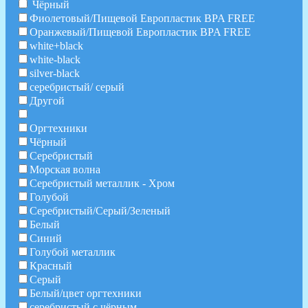
Чёрный
Фиолетовый/Пищевой Европластик BPA FREE
Оранжевый/Пищевой Европластик BPA FREE
white+black
white-black
silver-black
серебристый/ серый
Другой
Оргтехники
Чёрный
Серебристый
Морская волна
Серебристый металлик - Хром
Голубой
Серебристый/Серый/Зеленый
Белый
Синий
Голубой металлик
Красный
Серый
Белый/цвет оргтехники
серебристый с чёрным