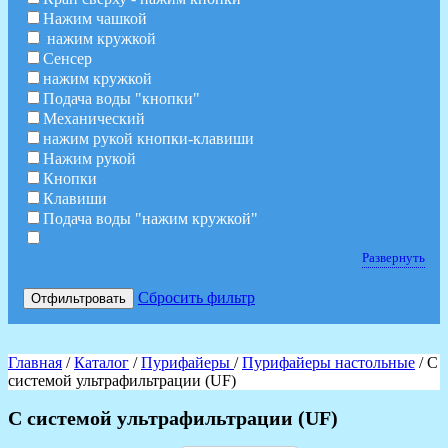
Нажим чашкой
нажим кружкой
Сенсер
нажим кружкой
Подача воды "кнопки"
Механический
нажим рукой кнопки-клавиши
Нажим рукой
Кнопки
Клавиши
Подача воды "нажим кружкой"
Развернуть
Сбросить фильтр
Отфильтровать
Главная
/
Каталог
/
Пурифайеры
/
Пурифайеры настольные
/ С
системой ультрафильтрации (UF)
С системой ультрафильтрации (UF)