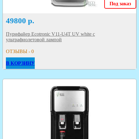
Под заказ
49800
р.
Пурифайер Ecotronic V11-U4T UV white с
ультрафиолетовой лампой
ОТЗЫВЫ - 0
В КОРЗИНУ