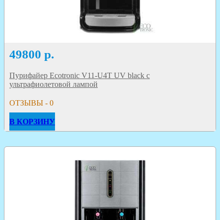
49800
р.
Пурифайер Ecotronic V11-U4T UV black с
ультрафиолетовой лампой
ОТЗЫВЫ - 0
В КОРЗИНУ