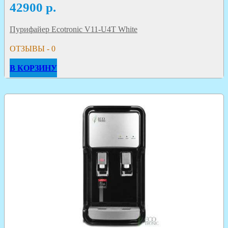
42900
р.
Пурифайер Ecotronic V11-U4T White
ОТЗЫВЫ - 0
В КОРЗИНУ