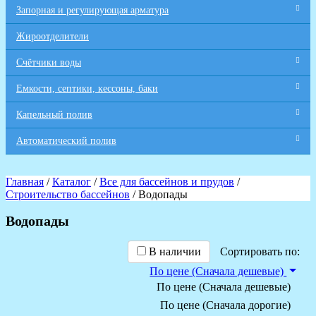
Запорная и регулирующая арматура
Жироотделители
Счётчики воды
Емкости, септики, кессоны, баки
Капельный полив
Автоматический полив
Главная
/
Каталог
/
Все для бaссейнов и прудов
/
Строительство бассейнов
/ Водопады
Водопады
В наличии
Сортировать по:
По цене (Сначала дешевые)
По цене (Сначала дешевые)
По цене (Сначала дорогие)