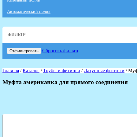
Капельный полив
Автоматический полив
ФИЛЬТР
Сбросить фильтр
Отфильтровать
Главная
/
Каталог
/
Трубы и фитинги
/
Латунные фитинги
/ Муф
Муфта американка для прямого соединения