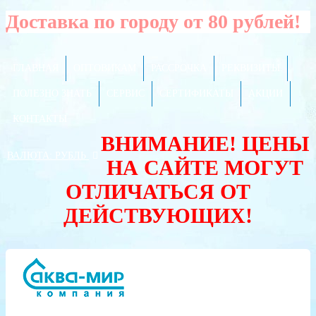
Доставка по городу от 80 рублей!
ГЛАВНАЯ
ОПТОВИКАМ
РАССРОЧКА
РЕКВИЗИТЫ
ПОЛЕЗНО ЗНАТЬ
СЕРВИС
СЕРТИФИКАТЫ
АКЦИИ
КОНТАКТЫ
ВНИМАНИЕ! ЦЕНЫ
ВАЛЮТА:
РУБЛЬ
НА САЙТЕ МОГУТ
ОТЛИЧАТЬСЯ ОТ
ДЕЙСТВУЮЩИХ!