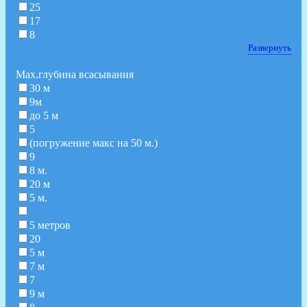
25
17
8
Развернуть
Мах.глубина всасывания
30 м
9м
до 5 м
5
(погружение макс на 50 м.)
9
8 м.
20 м
5 м.
5 метров
20
5 м
7 м
7
9 м