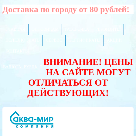
Доставка по городу от 80 рублей!
ГЛАВНАЯ
ОПТОВИКАМ
РАССРОЧКА
РЕКВИЗИТЫ
ПОЛЕЗНО ЗНАТЬ
СЕРВИС
СЕРТИФИКАТЫ
АКЦИИ
КОНТАКТЫ
ВНИМАНИЕ! ЦЕНЫ
ВАЛЮТА:
РУБЛЬ
НА САЙТЕ МОГУТ
ОТЛИЧАТЬСЯ ОТ
ДЕЙСТВУЮЩИХ!