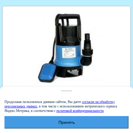
3690
р.
Продолжая пользоваться данным сайтом, Вы даете
согласие на обработку
персональных данных
, в том числе с использованием метрического сервиса
Насос фекальный Акватек SP400PA 5/125
Яндекс.Метрика, в соответствии с
политикой конфиденциальности
ОТЗЫВЫ - 0
Принять
В КОРЗИНУ