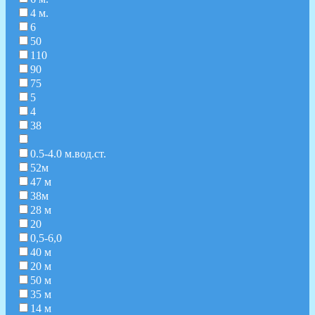
4 м.
6
50
110
90
75
5
4
38
0.5-4.0 м.вод.ст.
52м
47 м
38м
28 м
20
0,5-6,0
40 м
20 м
50 м
35 м
14 м