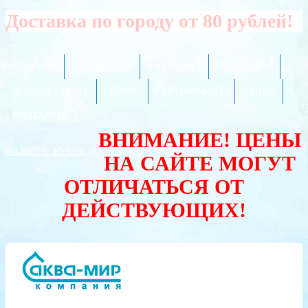
Доставка по городу от 80 рублей!
ГЛАВНАЯ
ОПТОВИКАМ
РАССРОЧКА
РЕКВИЗИТЫ
ПОЛЕЗНО ЗНАТЬ
СЕРВИС
СЕРТИФИКАТЫ
АКЦИИ
КОНТАКТЫ
ВНИМАНИЕ! ЦЕНЫ
ВАЛЮТА:
РУБЛЬ
НА САЙТЕ МОГУТ
ОТЛИЧАТЬСЯ ОТ
ДЕЙСТВУЮЩИХ!