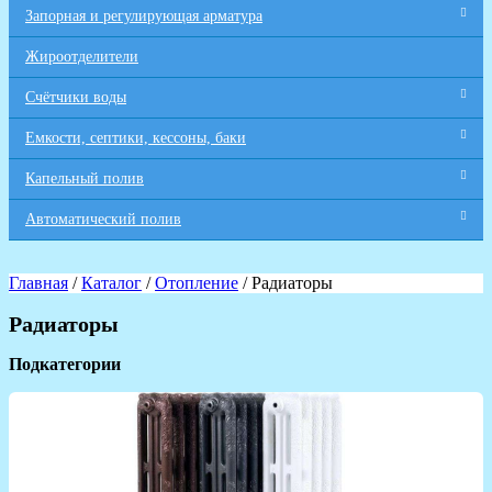
Запорная и регулирующая арматура
Жироотделители
Счётчики воды
Емкости, септики, кессоны, баки
Капельный полив
Автоматический полив
Главная
/
Каталог
/
Отопление
/ Радиаторы
Радиаторы
Подкатегории