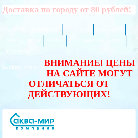
Доставка по городу от 80 рублей!
ГЛАВНАЯ
ОПТОВИКАМ
РАССРОЧКА
РЕКВИЗИТЫ
ПОЛЕЗНО ЗНАТЬ
СЕРВИС
СЕРТИФИКАТЫ
АКЦИИ
КОНТАКТЫ
ВНИМАНИЕ! ЦЕНЫ
ВАЛЮТА:
РУБЛЬ
НА САЙТЕ МОГУТ
ОТЛИЧАТЬСЯ ОТ
ДЕЙСТВУЮЩИХ!