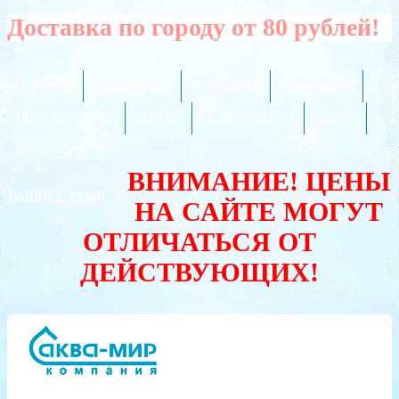
Доставка по городу от 80 рублей!
ГЛАВНАЯ
ОПТОВИКАМ
РАССРОЧКА
РЕКВИЗИТЫ
ПОЛЕЗНО ЗНАТЬ
СЕРВИС
СЕРТИФИКАТЫ
АКЦИИ
КОНТАКТЫ
ВНИМАНИЕ! ЦЕНЫ
ВАЛЮТА:
РУБЛЬ
НА САЙТЕ МОГУТ
ОТЛИЧАТЬСЯ ОТ
ДЕЙСТВУЮЩИХ!