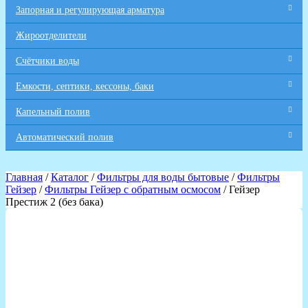
Запорная и регулирующая арматура
Жироотделители
Счётчики воды
Емкости, септики, кессоны, баки
Капельный полив
Автоматический полив
Главная
/
Каталог
/
Фильтры для воды бытовые
/
Фильтры
Гейзер
/
Фильтры Гейзер с обратным осмосом
/ Гейзер
Престиж 2 (без бака)