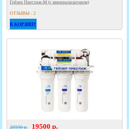
Гейзер Престиж-М (с минерализатором)
ОТЗЫВЫ - 2
В КОРЗИНУ
19500
р.
20590 р.