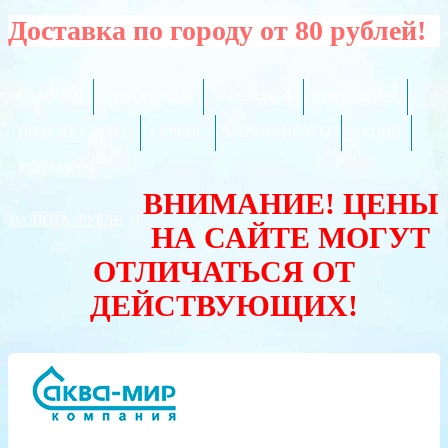
Доставка по городу от 80 рублей!
ГЛАВНАЯ
ОПТОВИКАМ
РАССРОЧКА
РЕКВИЗИТЫ
ПОЛЕЗНО ЗНАТЬ
СЕРВИС
СЕРТИФИКАТЫ
АКЦИИ
КОНТАКТЫ
ВНИМАНИЕ! ЦЕНЫ
ВАЛЮТА:
РУБЛЬ
НА САЙТЕ МОГУТ
ОТЛИЧАТЬСЯ ОТ
ДЕЙСТВУЮЩИХ!