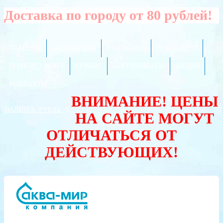
Доставка по городу от 80 рублей!
ГЛАВНАЯ
ОПТОВИКАМ
РАССРОЧКА
РЕКВИЗИТЫ
ПОЛЕЗНО ЗНАТЬ
СЕРВИС
СЕРТИФИКАТЫ
АКЦИИ
КОНТАКТЫ
ВНИМАНИЕ! ЦЕНЫ
ВАЛЮТА:
РУБЛЬ
НА САЙТЕ МОГУТ
ОТЛИЧАТЬСЯ ОТ
ДЕЙСТВУЮЩИХ!