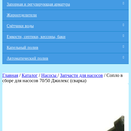
Запорная и регулирующая арматура
Жироотделители
Счётчики воды
Емкости, септики, кессоны, баки
Капельный полив
Автоматический полив
Главная
/
Каталог
/
Насосы
/
Запчасти для насосов
/ Сопло в
сборе для насосов 70/50 Джилекс (сварка)