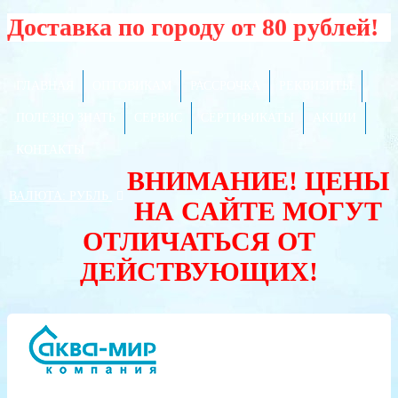
Доставка по городу от 80 рублей!
ГЛАВНАЯ
ОПТОВИКАМ
РАССРОЧКА
РЕКВИЗИТЫ
ПОЛЕЗНО ЗНАТЬ
СЕРВИС
СЕРТИФИКАТЫ
АКЦИИ
КОНТАКТЫ
ВНИМАНИЕ! ЦЕНЫ
ВАЛЮТА:
РУБЛЬ
НА САЙТЕ МОГУТ
ОТЛИЧАТЬСЯ ОТ
ДЕЙСТВУЮЩИХ!