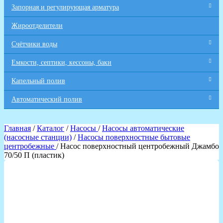
Запорная и регулирующая арматура
Жироотделители
Счётчики воды
Емкости, септики, кессоны, баки
Капельный полив
Автоматический полив
Главная
/
Каталог
/
Насосы
/
Насосы автоматические
(насосные станции)
/
Насосы поверхностные бытовые
центробежные
/ Насос поверхностный центробежный Джамбо
70/50 П (пластик)