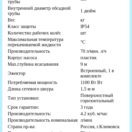
трубы
Внутренний диаметр обсадной
1 дюйм
трубы
Вес
кг
Класс защиты
IP54
Количество рабочих колёс
шт
Максимальная температура
°С
перекачиваемой жидкости
Производительность
70 л/мин. л/ч
Корпус насоса
пластик
Мах.глубина всасывания
9 м
Встроенный, 1 в
Эжектор
комплекте
Потребляемая мощность
1100 Вт Вт
Длина сетевого шнура
1,5 м м
Поверхностный
Тип установки:
горизонтальный
Срок гарантии:
3 года
Производительность:
4.2 куб. м/час
Производительность номинальная
л/мин
Страна пр-ва:
Россия, г.Климовск