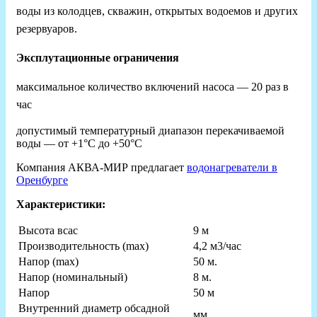
воды из колодцев, скважин, открытых водоемов и других
резервуаров.
Эксплутационные ограничения
максимальное количество включений насоса — 20 раз в
час
допустимый температурный диапазон перекачиваемой
воды — от +1°С до +50°С
Компания АКВА-МИР предлагает
водонагреватели в
Оренбурге
Характеристики:
Высота всас
9 м
Производительность (max)
4,2 м3/час
Напор (max)
50 м.
Напор (номинальный)
8 м.
Hапор
50 м
Внутренний диаметр обсадной
мм