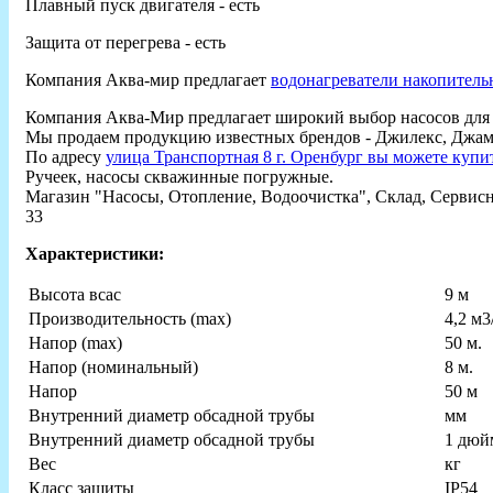
Плавный пуск двигателя - есть
Защита от перегрева - есть
Компания Аква-мир предлагает
водонагреватели накопитель
Компания Аква-Мир предлагает широкий выбор насосов для 
Мы продаем продукцию известных брендов - Джилекс, Джамб
По адресу
улица Транспортная 8 г. Оренбург вы можете куп
Ручеек, насосы скважинные погружные.
Магазин "Насосы, Отопление, Водоочистка", Склад, Сервисны
33
Характеристики:
Высота всас
9 м
Производительность (max)
4,2 м3
Напор (max)
50 м.
Напор (номинальный)
8 м.
Hапор
50 м
Внутренний диаметр обсадной трубы
мм
Внутренний диаметр обсадной трубы
1 дюй
Вес
кг
Класс защиты
IP54