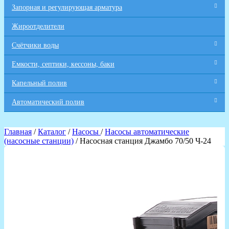
Запорная и регулирующая арматура
Жироотделители
Счётчики воды
Емкости, септики, кессоны, баки
Капельный полив
Автоматический полив
Главная
/
Каталог
/
Насосы
/
Насосы автоматические
(насосные станции)
/ Насосная станция Джамбо 70/50 Ч-24