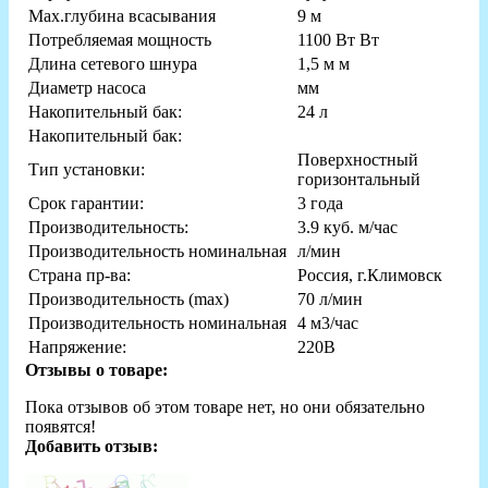
Мах.глубина всасывания
9 м
Потребляемая мощность
1100 Вт Вт
Длина сетевого шнура
1,5 м м
Диаметр насоса
мм
Накопительный бак:
24 л
Накопительный бак:
Поверхностный
Тип установки:
горизонтальный
Срок гарантии:
3 года
Производительность:
3.9 куб. м/час
Производительность номинальная
л/мин
Страна пр-ва:
Россия, г.Климовск
Производительность (max)
70 л/мин
Производительность номинальная
4 м3/час
Напряжение:
220В
Отзывы о товаре:
Пока отзывов об этом товаре нет, но они обязательно
появятся!
Добавить отзыв: