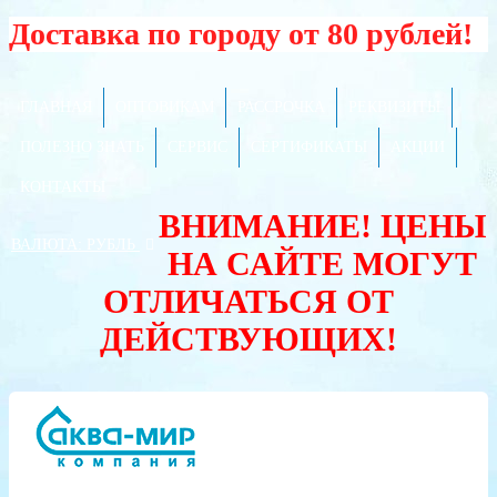
Доставка по городу от 80 рублей!
ГЛАВНАЯ
ОПТОВИКАМ
РАССРОЧКА
РЕКВИЗИТЫ
ПОЛЕЗНО ЗНАТЬ
СЕРВИС
СЕРТИФИКАТЫ
АКЦИИ
КОНТАКТЫ
ВНИМАНИЕ! ЦЕНЫ
ВАЛЮТА:
РУБЛЬ
НА САЙТЕ МОГУТ
ОТЛИЧАТЬСЯ ОТ
ДЕЙСТВУЮЩИХ!