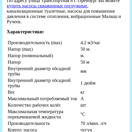
По адресу улица Транспортная 8 г. Оренбург вы можете
купить насосы скважинные погружные
,
канализационные туалетные, насосы для повышения
давления в системе отопления, вибрационные Малыш и
Ручеек.
Характеристики:
Производительность (max)
4.2 м3/час
Напор (max)
50 м.
Напор (номинальный)
м.
Hапор
50 м
Внутренний диаметр обсадной
мм
трубы
Внутренний диаметр обсадной
1 дюйм
трубы
Вес
кг
Максимальный потребляемый ток
А
Количество рабочих колёс
шт
Максимальная температура
°С
перекачиваемой жидкости
Производительность
70 л/мин. л/ч
Корпус насоса
чугун