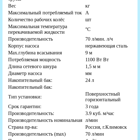
Вес
кг
Максимальный потребляемый ток
А
Количество рабочих колёс
шт
Максимальная температура
°С
перекачиваемой жидкости
Производительность
70 л/мин. л/ч
Корпус насоса
нержавеющая сталь
Мах.глубина всасывания
9 м
Потребляемая мощность
1100 Вт Вт
Длина сетевого шнура
1,5 м м
Диаметр насоса
мм
Накопительный бак:
24 л
Накопительный бак:
Поверхностный
Тип установки:
горизонтальный
Срок гарантии:
3 года
Производительность:
3.9 куб. м/час
Производительность номинальная
л/мин
Страна пр-ва:
Россия, г.Климовск
Производительность (max)
70 л/мин