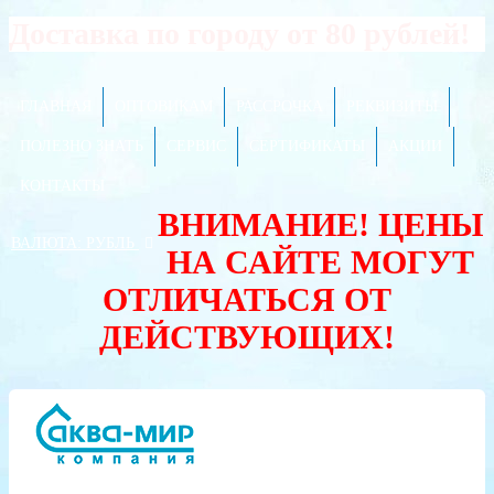
Доставка по городу от 80 рублей!
ГЛАВНАЯ
ОПТОВИКАМ
РАССРОЧКА
РЕКВИЗИТЫ
ПОЛЕЗНО ЗНАТЬ
СЕРВИС
СЕРТИФИКАТЫ
АКЦИИ
КОНТАКТЫ
ВНИМАНИЕ! ЦЕНЫ
ВАЛЮТА:
РУБЛЬ
НА САЙТЕ МОГУТ
ОТЛИЧАТЬСЯ ОТ
ДЕЙСТВУЮЩИХ!