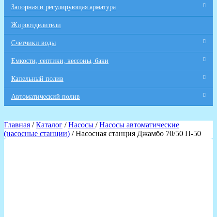
Запорная и регулирующая арматура
Жироотделители
Счётчики воды
Емкости, септики, кессоны, баки
Капельный полив
Автоматический полив
Главная
/
Каталог
/
Насосы
/
Насосы автоматические
(насосные станции)
/ Насосная станция Джамбо 70/50 П-50