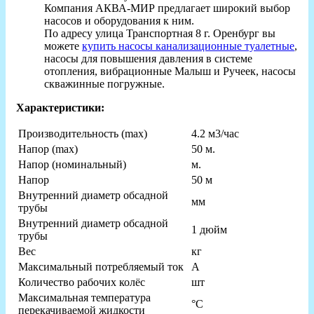
Компания АКВА-МИР предлагает широкий выбор
насосов и оборудования к ним.
По адресу улица Транспортная 8 г. Оренбург вы
можете
купить насосы канализационные туалетные
,
насосы для повышения давления в системе
отопления, вибрационные Малыш и Ручеек, насосы
скважинные погружные.
Характеристики:
Производительность (max)
4.2 м3/час
Напор (max)
50 м.
Напор (номинальный)
м.
Hапор
50 м
Внутренний диаметр обсадной
мм
трубы
Внутренний диаметр обсадной
1 дюйм
трубы
Вес
кг
Максимальный потребляемый ток
А
Количество рабочих колёс
шт
Максимальная температура
°С
перекачиваемой жидкости