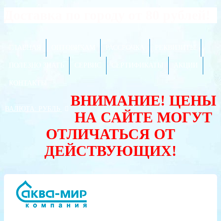
Доставка по городу от 80 рублей!
ГЛАВНАЯ
ОПТОВИКАМ
РАССРОЧКА
РЕКВИЗИТЫ
ПОЛЕЗНО ЗНАТЬ
СЕРВИС
СЕРТИФИКАТЫ
АКЦИИ
КОНТАКТЫ
ВНИМАНИЕ! ЦЕНЫ
ВАЛЮТА:
РУБЛЬ
НА САЙТЕ МОГУТ
ОТЛИЧАТЬСЯ ОТ
ДЕЙСТВУЮЩИХ!