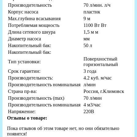
Производительность
70 л/мин. л/ч
Корпус насоса
пластик
Мах.глубина всасывания
9 м
Потребляемая мощность
1100 Вт Вт
Длина сетевого шнура
1,5 м м
Диаметр насоса
мм
Накопительный бак:
50 л
Накопительный бак:
Поверхностный
Тип установки:
горизонтальный
Срок гарантии:
3 года
Производительность:
4.2 куб. м/час
Производительность номинальная
л/мин
Страна пр-ва:
Россия, г.Климовск
Производительность (max)
70 л/мин
Производительность номинальная
4 м3/час
Напряжение:
220В
Отзывы о товаре:
Пока отзывов об этом товаре нет, но они обязательно
появятся!