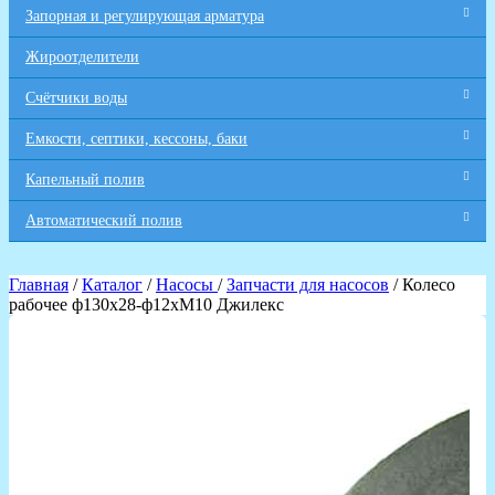
Запорная и регулирующая арматура
Жироотделители
Счётчики воды
Емкости, септики, кессоны, баки
Капельный полив
Автоматический полив
Главная
/
Каталог
/
Насосы
/
Запчасти для насосов
/ Колесо
рабочее ф130х28-ф12хМ10 Джилекс